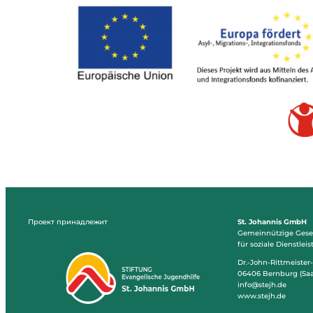
Проект принадлежит
St. Johannis GmbH
Gemeinnützige Gesel
für soziale Dienstlei
Dr.-John-Rittmeister
06406 Bernburg (Saa
info@stejh.de
www.stejh.de