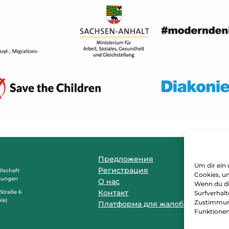
Предложения
Um dir ein 
Регистрация
lschaft
Cookies, u
stungen
О нас
Wenn du di
Контакт
-Straße 6
Surfverhalt
le)
Zustimmung
Платформа для жалоб…
Funktionen