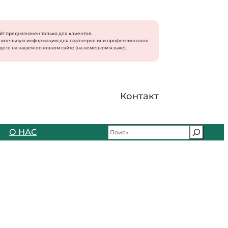
айт предназначен только для клиентов.
нительную информацию для партнеров или профессионалов
дете на нашем основном сайте (на немецком языке).
Контакт
S
О НАС
u
c
h
e
n