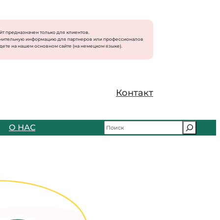
айт предназначен только для клиентов.
нительную информацию для партнеров или профессионалов
дете на нашем основном сайте (на немецком языке).
Контакт
S
О НАС
u
c
h
e
n