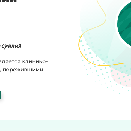
терапия
вляется клинико-
и, пережившими