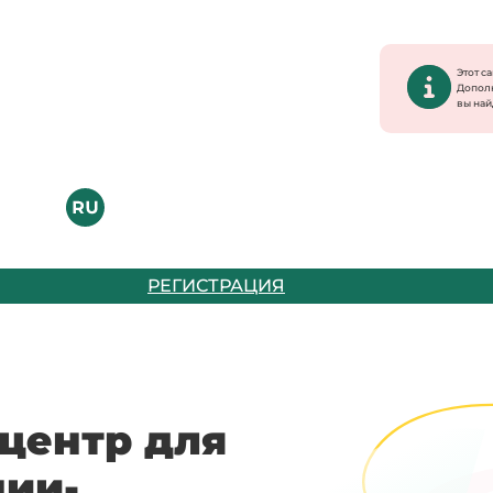
Этот с
Допол
вы най
РЕГИСТРАЦИЯ
центр для
нии-