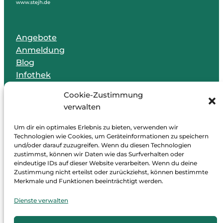
www.stejh.de
Angebote
Anmeldung
Blog
Infothek
Digitaler Kummerkasten
Cookie-Zustimmung
Kontakt
verwalten
Über uns
Projekte
Um dir ein optimales Erlebnis zu bieten, verwenden wir
Technologien wie Cookies, um Geräteinformationen zu speichern
Jobs
und/oder darauf zuzugreifen. Wenn du diesen Technologien
Spenden
zustimmst, können wir Daten wie das Surfverhalten oder
Netzwerk
eindeutige IDs auf dieser Website verarbeiten. Wenn du deine
Zustimmung nicht erteilst oder zurückziehst, können bestimmte
Merkmale und Funktionen beeinträchtigt werden.
Dienste verwalten