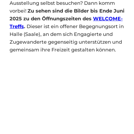
Ausstellung selbst besuchen? Dann komm
vorbei!
Zu sehen sind die Bilder bis Ende Juni
2025 zu den Öffnungszeiten des
WELCOME-
Treffs
.
Dieser ist ein offener Begegnungsort in
Halle (Saale), an dem sich Engagierte und
Zugewanderte gegenseitig unterstützen und
gemeinsam ihre Freizeit gestalten können.
No Caption
No Caption
No Caption
No Caption
No Caption
No Caption
No Caption
No Caption
No Caption
No Caption
No Caption
No Caption
No Caption