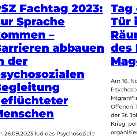
SZ Fachtag 2023:
Tag 
ur Sprache
Tür 
kommen –
Räu
arrieren abbauen
des
n der
Mag
sychosozialen
Am 16. N
egleitung
Psychoso
eflüchteter
Migrant*
Offenen T
Menschen
der St. J
Krieg, po
organisie
 26.09.2023 lud das Psychosoziale