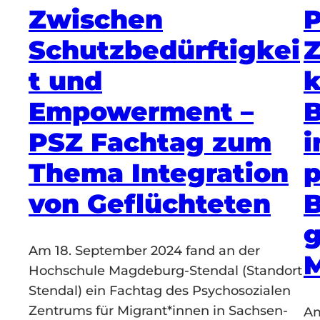
Zwischen
P
Schutzbedürftigkei
Z
t und
Empowerment –
B
PSZ Fachtag zum
i
Thema Integration
p
von Geflüchteten
B
g
Am 18. September 2024 fand an der
Hochschule Magdeburg-Stendal (Standort
Stendal) ein Fachtag des Psychosozialen
Zentrums für Migrant*innen in Sachsen-
Am