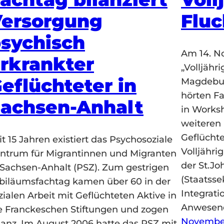
ersorgung
Fluc
sychisch
Am 14. N
rkrankter
„Volljähr
eflüchteter in
Magdebur
hörten Fa
achsen-Anhalt
in Works
weiteren
Geflücht
it 15 Jahren existiert das Psychosoziale
Volljähri
ntrum für Migrantinnen und Migranten
der St.J
 Sachsen-Anhalt (PSZ). Zum gestrigen
(Staatsse
biläumsfachtag kamen über 60 in der
Integrati
zialen Arbeit mit Geflüchteten Aktive in
Anwesend
e Franckeschen Stiftungen und zogen
November
lanz. Im August 2006 hatte das PSZ mit