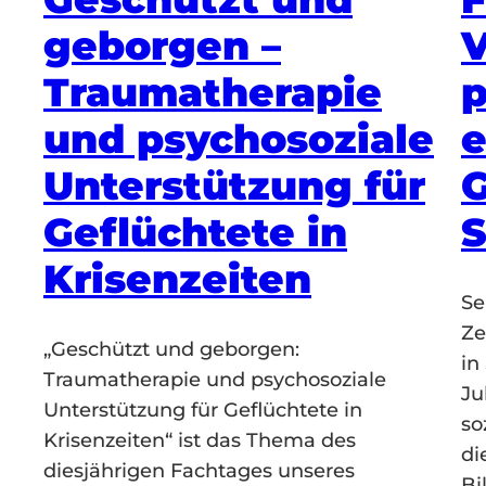
geborgen –
V
Traumatherapie
p
und psychosoziale
e
Unterstützung für
G
Geflüchtete in
S
Krisenzeiten
Se
Ze
„Geschützt und geborgen:
in
Traumatherapie und psychosoziale
Ju
Unterstützung für Geflüchtete in
so
Krisenzeiten“ ist das Thema des
di
diesjährigen Fachtages unseres
Bi