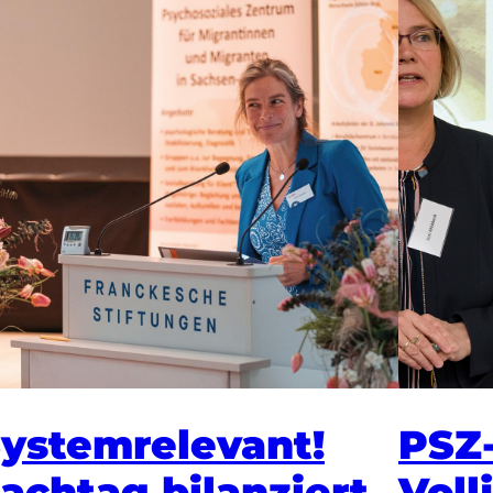
ystemrelevant!
PSZ-
achtag bilanziert
Voll