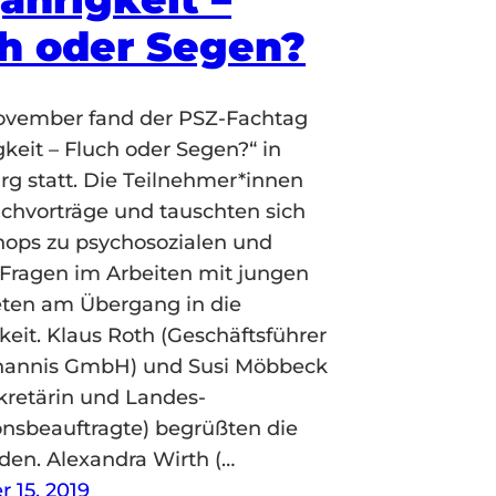
h oder Segen?
ovember fand der PSZ-Fachtag
igkeit – Fluch oder Segen?“ in
g statt. Die Teilnehmer*innen
chvorträge und tauschten sich
hops zu psychosozialen und
 Fragen im Arbeiten mit jungen
eten am Übergang in die
gkeit. Klaus Roth (Geschäftsführer
ohannis GmbH) und Susi Möbbeck
kretärin und Landes-
onsbeauftragte) begrüßten die
en. Alexandra Wirth (…
 15, 2019